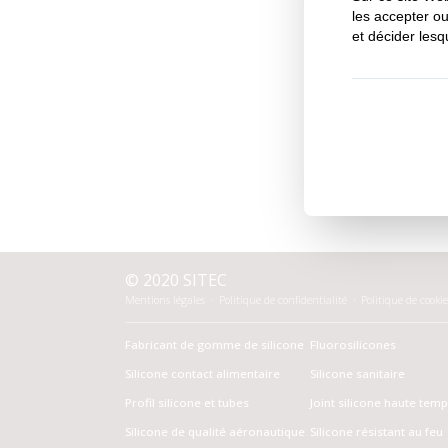
© 2020 SITEC
Mentions légales
Politique de confidentialité
Politique de cookie
Fabricant de gomme de silicone
Fluorosilicones
Silicone contact alimentaire
Silicone sanitaire
Profil silicone et tubes
Joint silicone haute tem
Silicone de qualité aéronautique
Silicone résistant au feu