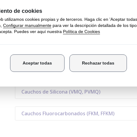
Etileno-Acrilatos-Ácido Acrílico (VAMAC®)
Cauchos de Silicona (VMQ, PVMQ)
Cauchos Fluorocarbonados (FKM, FFKM)